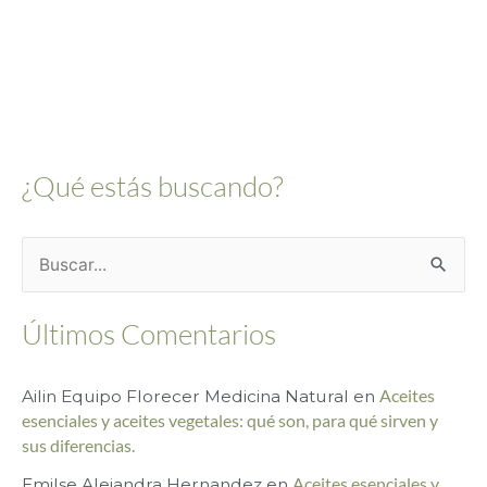
¿Qué estás buscando?
B
u
Últimos Comentarios
s
c
Ailin Equipo Florecer Medicina Natural
en
Aceites
a
esenciales y aceites vegetales: qué son, para qué sirven y
r
sus diferencias.
p
Emilse Alejandra Hernandez
en
Aceites esenciales y