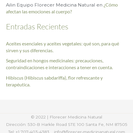
r
Ailin Equipo Florecer Medicina Natural
en
¿Cómo
afectan las emociones al cuerpo?
:
Entradas Recientes
Aceites esenciales y aceites vegetales: qué son, para qué
sirven y sus diferencias.
Seguridad en hongos medicinales: precauciones,
contraindicaciones e interacciones a tener en cuenta.
Hibiscus (Hibiscus sabdariffa), flor refrescante y
terapéutica.
© 2022 | Florecer Medicina Natural
Dirección: 530-B Harkle Road STE 100
Santa Fe, NM 87505
Tel: +1 707-403-4383
info@florecer-medicinanatural.com