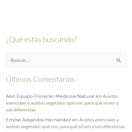
¿Qué estás buscando?
B
u
Últimos Comentarios
s
c
Ailin Equipo Florecer Medicina Natural
en
Aceites
a
esenciales y aceites vegetales: qué son, para qué sirven y
r
sus diferencias.
p
Emilse Alejandra Hernandez
en
Aceites esenciales y
o
aceites vegetales: qué son, para qué sirven y sus diferencias.