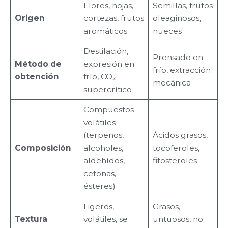
Flores, hojas,
Semillas, frutos
Origen
cortezas, frutos
oleaginosos,
aromáticos
nueces
Destilación,
Prensado en
Método de
expresión en
frío, extracción
obtención
frío, CO₂
mecánica
supercrítico
Compuestos
volátiles
(terpenos,
Ácidos grasos,
Composición
alcoholes,
tocoferoles,
aldehídos,
fitosteroles
cetonas,
ésteres)
Ligeros,
Grasos,
Textura
volátiles, se
untuosos, no