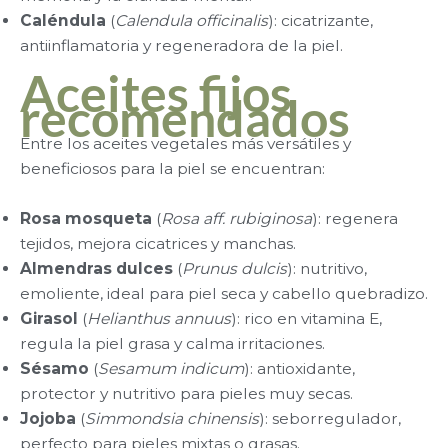
Caléndula
(
Calendula officinalis
): cicatrizante,
antiinflamatoria y regeneradora de la piel.
Aceites fijos
recomendados
Entre los aceites vegetales más versátiles y
beneficiosos para la piel se encuentran:
Rosa mosqueta
(
Rosa aff. rubiginosa
): regenera
tejidos, mejora cicatrices y manchas.
Almendras dulces
(
Prunus dulcis
): nutritivo,
emoliente, ideal para piel seca y cabello quebradizo.
Girasol
(
Helianthus annuus
): rico en vitamina E,
regula la piel grasa y calma irritaciones.
Sésamo
(
Sesamum indicum
): antioxidante,
protector y nutritivo para pieles muy secas.
Jojoba
(
Simmondsia chinensis
): seborregulador,
perfecto para pieles mixtas o grasas.