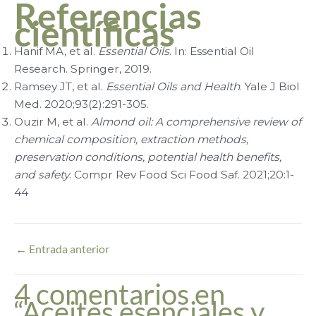
Referencias
científicas
Hanif MA, et al.
Essential Oils
. In: Essential Oil
Research. Springer, 2019.
Ramsey JT, et al.
Essential Oils and Health
. Yale J Biol
Med. 2020;93(2):291-305.
Ouzir M, et al.
Almond oil: A comprehensive review of
chemical composition, extraction methods,
preservation conditions, potential health benefits,
and safety
. Compr Rev Food Sci Food Saf. 2021;20:1-
44
←
Entrada anterior
4 comentarios en
“Aceites esenciales y