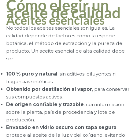
Cómo elegir un
aceite de calidad
Aceites esenciales
No todos los aceites esenciales son iguales. La
calidad depende de factores como la especie
botánica, el método de extracción y la pureza del
producto. Un aceite esencial de alta calidad debe
ser:
100 % puro y natural
: sin aditivos, diluyentes ni
fragancias sintéticas.
Obtenido por destilación al vapor
, para conservar
sus compuestos activos.
De origen confiable y trazable
: con información
sobre la planta, país de procedencia y lote de
producción.
Envasado en vidrio oscuro con tapa segura
:
protege al aceite de la luz y del oxígeno, evitando