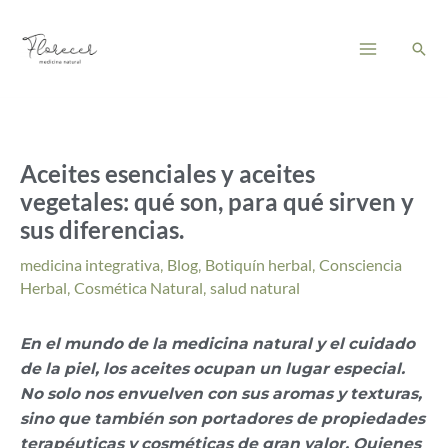
Ir
Main
al
Busc
Menu
contenido
Aceites esenciales y aceites
vegetales: qué son, para qué sirven y
sus diferencias.
medicina integrativa
,
Blog
,
Botiquín herbal
,
Consciencia
Herbal
,
Cosmética Natural
,
salud natural
En el mundo de la medicina natural y el cuidado
de la piel, los aceites ocupan un lugar especial.
No solo nos envuelven con sus aromas y texturas,
sino que también son portadores de propiedades
terapéuticas y cosméticas de gran valor. Quienes