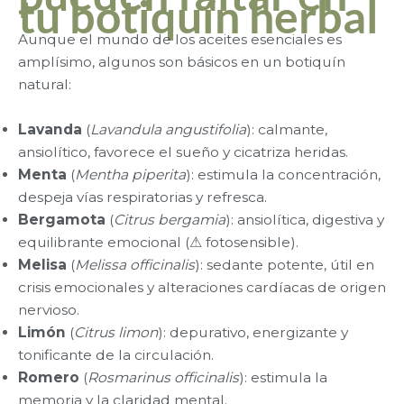
tu botiquín herbal
Aunque el mundo de los aceites esenciales es
amplísimo, algunos son básicos en un botiquín
natural:
Lavanda
(
Lavandula angustifolia
): calmante,
ansiolítico, favorece el sueño y cicatriza heridas.
Menta
(
Mentha piperita
): estimula la concentración,
despeja vías respiratorias y refresca.
Bergamota
(
Citrus bergamia
): ansiolítica, digestiva y
equilibrante emocional (⚠ fotosensible).
Melisa
(
Melissa officinalis
): sedante potente, útil en
crisis emocionales y alteraciones cardíacas de origen
nervioso.
Limón
(
Citrus limon
): depurativo, energizante y
tonificante de la circulación.
Romero
(
Rosmarinus officinalis
): estimula la
memoria y la claridad mental.