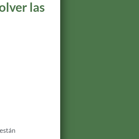
olver las
 están