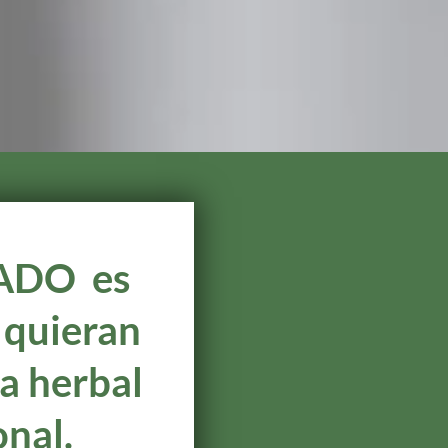
ADO es
 quieran
na herbal
onal.