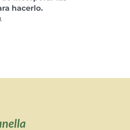
ra hacerlo.
.
anella