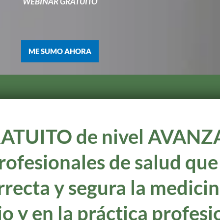
WEBINAR GRATUITO
ME SUMO AHORA
ATUITO de nivel AVANZ
rofesionales de salud que
rrecta y segura la medici
o y en la práctica profesi