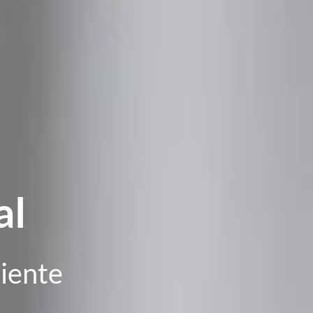
al
ciente