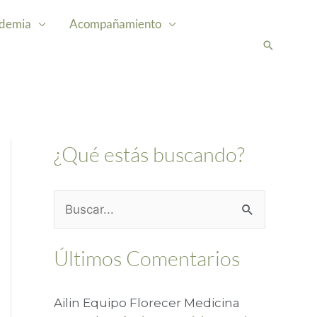
demia
Acompañamiento
Buscar
¿Qué estás buscando?
B
u
Últimos Comentarios
s
c
Ailin Equipo Florecer Medicina
a