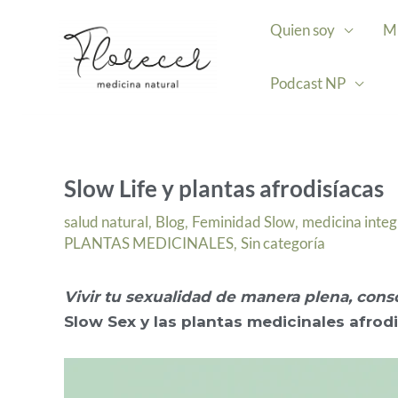
Ir
Quien soy
Mi
al
contenido
Podcast NP
Slow Life y plantas afrodisíacas
salud natural
Blog
Feminidad Slow
medicina integ
,
,
,
PLANTAS MEDICINALES
Sin categoría
,
Vivir tu sexualidad de manera plena, consc
Slow Sex y las plantas medicinales afrodi