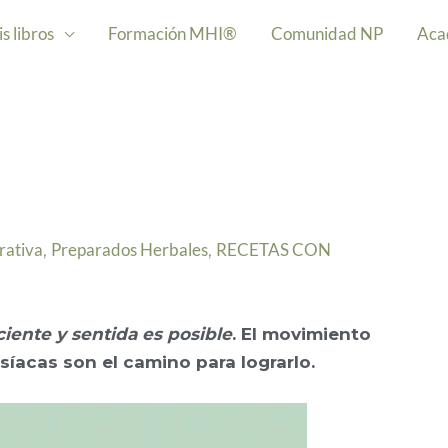
s libros
Formación MHI®
Comunidad NP
Aca
rativa
Preparados Herbales
RECETAS CON
,
,
iente y sentida es posible
. El movimiento
síacas son el camino para lograrlo.