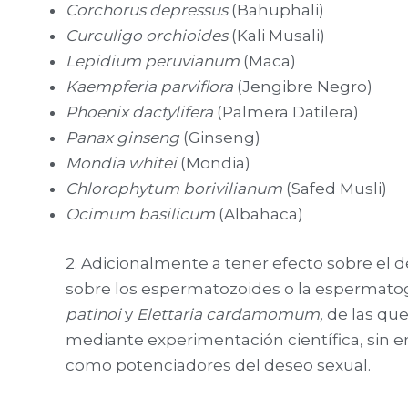
Corchorus depressus
(Bahuphali)
Curculigo orchioides
(Kali Musali)
Lepidium peruvianum
(Maca)
Kaempferia parviflora
(Jengibre Negro)
Phoenix dactylifera
(Palmera Datilera)
Panax ginseng
(Ginseng)
Mondia whitei
(Mondia)
Chlorophytum borivilianum
(Safed Musli)
Ocimum basilicum
(Albahaca)
2. Adicionalmente a tener efecto sobre el
sobre los espermatozoides o la espermato
patinoi
y
Elettaria cardamomum,
de las qu
mediante experimentación científica, sin 
como potenciadores del deseo sexual.