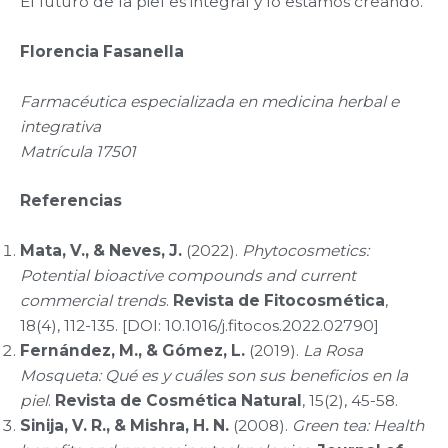
El futuro de la piel es integral y lo estamos creando.
Florencia Fasanella
Farmacéutica especializada en medicina herbal e
integrativa
Matrícula 17501
Referencias
Mata, V., & Neves, J.
(2022).
Phytocosmetics:
Potential bioactive compounds and current
commercial trends
.
Revista de Fitocosmética
,
18(4), 112-135. [DOI: 10.1016/j.fitocos.2022.02790]
Fernández, M., & Gómez, L.
(2019).
La Rosa
Mosqueta: Qué es y cuáles son sus beneficios en la
piel
.
Revista de Cosmética Natural
, 15(2), 45-58.
Sinija, V. R., & Mishra, H. N.
(2008).
Green tea: Health