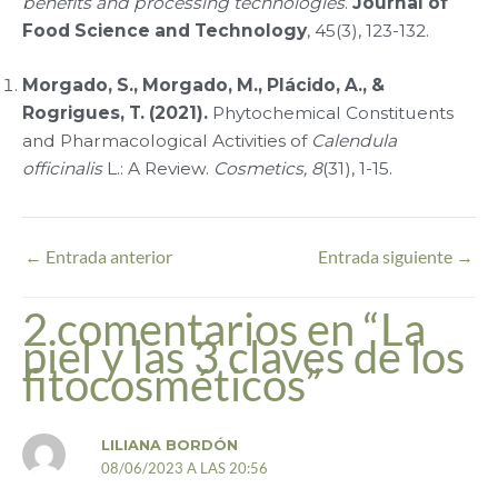
benefits and processing technologies
.
Journal of
Food Science and Technology
, 45(3), 123-132.
Morgado, S., Morgado, M., Plácido, A., &
Rogrigues, T. (2021).
Phytochemical Constituents
and Pharmacological Activities of
Calendula
officinalis
L.: A Review.
Cosmetics, 8
(31), 1-15.
←
Entrada anterior
Entrada siguiente
→
2 comentarios en “La
piel y las 3 claves de los
fitocosméticos”
LILIANA BORDÓN
08/06/2023 A LAS 20:56