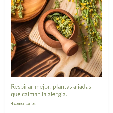
plantas
aliadas
que
calman
la
alergia.
Respirar mejor: plantas aliadas
que calman la alergia.
4 comentarios