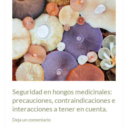
medicinales:
precauciones,
contraindicaciones
e
interacciones
a
tener
en
cuenta.
Seguridad en hongos medicinales:
precauciones, contraindicaciones e
interacciones a tener en cuenta.
Deja un comentario