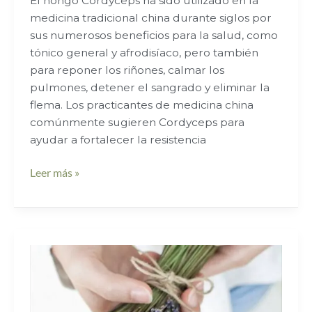
El hongo Cordyceps ha sido utilizado en la
medicina tradicional china durante siglos por
sus numerosos beneficios para la salud, como
tónico general y afrodisíaco, pero también
para reponer los riñones, calmar los
pulmones, detener el sangrado y eliminar la
flema. Los practicantes de medicina china
comúnmente sugieren Cordyceps para
ayudar a fortalecer la resistencia
Leer más »
Plantas
Medicinales
para
el