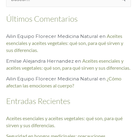
B
u
Últimos Comentarios
s
c
Ailin Equipo Florecer Medicina Natural
en
Aceites
a
esenciales y aceites vegetales: qué son, para qué sirven y
r
sus diferencias.
p
Emilse Alejandra Hernandez
en
Aceites esenciales y
o
aceites vegetales: qué son, para qué sirven y sus diferencias.
r
Ailin Equipo Florecer Medicina Natural
en
¿Cómo
afectan las emociones al cuerpo?
:
Entradas Recientes
Aceites esenciales y aceites vegetales: qué son, para qué
sirven y sus diferencias.
Seguridad en hongos medicinales: precauciones,