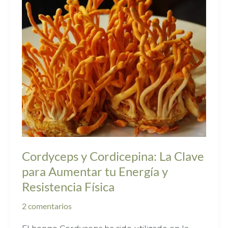
Clave
para
Aumentar
tu
Energía
y
Resistencia
Física
Cordyceps y Cordicepina: La Clave
para Aumentar tu Energía y
Resistencia Física
2 comentarios