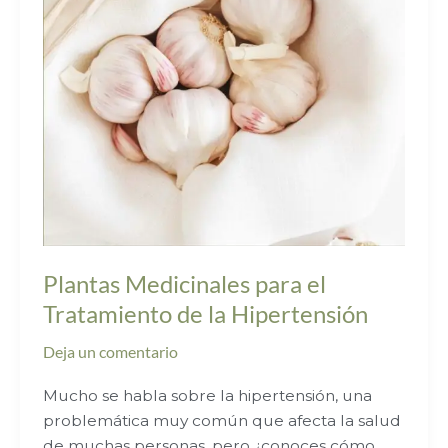
de
la
Hipertensión
Plantas Medicinales para el
Tratamiento de la Hipertensión
Deja un comentario
Mucho se habla sobre la hipertensión, una
problemática muy común que afecta la salud
de muchas personas, pero ¿conoces cómo