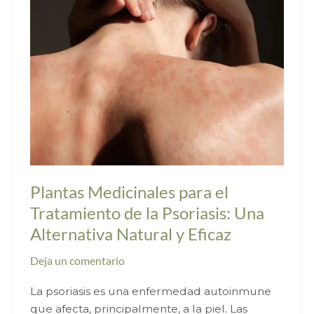
de
la
Psoriasis:
Una
Alternativa
Natural
y
Eficaz
Plantas Medicinales para el
Tratamiento de la Psoriasis: Una
Alternativa Natural y Eficaz
Deja un comentario
La psoriasis es una enfermedad autoinmune
que afecta, principalmente, a la piel. Las