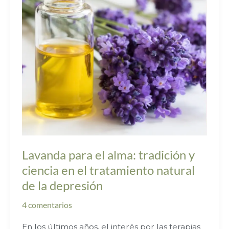
tradición
y
ciencia
en
el
tratamiento
natural
de
la
depresión
Lavanda para el alma: tradición y
ciencia en el tratamiento natural
de la depresión
4 comentarios
En los últimos años, el interés por las terapias