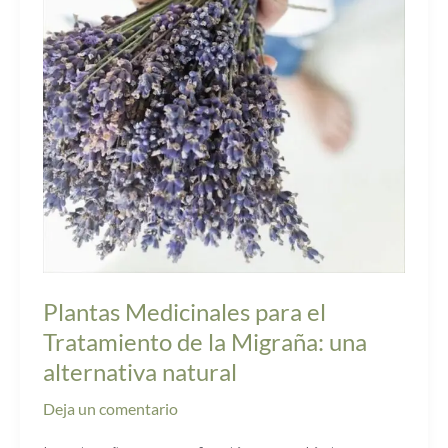
Tratamiento
de
la
Migraña:
una
alternativa
natural
Plantas Medicinales para el
Tratamiento de la Migraña: una
alternativa natural
Deja un comentario