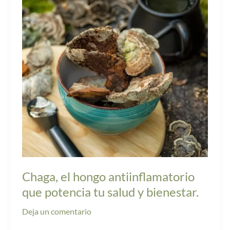
hongo
antiinflamatorio
que
potencia
tu
salud
y
bienestar.
Chaga, el hongo antiinflamatorio
que potencia tu salud y bienestar.
Deja un comentario