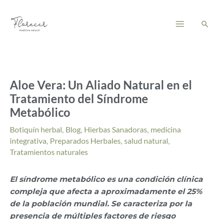
Ir
Main
al
Busc
Menu
contenido
Aloe Vera: Un Aliado Natural en el
Tratamiento del Síndrome
Metabólico
Botiquín herbal
,
Blog
,
Hierbas Sanadoras
,
medicina
integrativa
,
Preparados Herbales
,
salud natural
,
Tratamientos naturales
El síndrome metabólico es una condición clínica
compleja que afecta a aproximadamente el 25%
de la población mundial. Se caracteriza por la
presencia de múltiples factores de riesgo