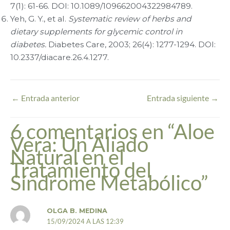
7(1): 61-66. DOI: 10.1089/109662004322984789.
Yeh, G. Y., et al.
Systematic review of herbs and
dietary supplements for glycemic control in
diabetes.
Diabetes Care, 2003; 26(4): 1277-1294. DOI:
10.2337/diacare.26.4.1277.
←
Entrada anterior
Entrada siguiente
→
6 comentarios en “Aloe
Vera: Un Aliado
Natural en el
Tratamiento del
Síndrome Metabólico”
OLGA B. MEDINA
15/09/2024 A LAS 12:39