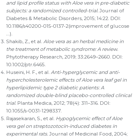
and lipid profile status with Aloe vera in pre-diabetic
subjects: a randomized controlled-trial.
Journal of
Diabetes & Metabolic Disorders, 2015; 14:22. DOI:
10.1186/s40200-015-0137-2​(improvement of glucose
…).
Shakib, Z., et al.
Aloe vera as an herbal medicine in
the treatment of metabolic syndrome: A review.
Phytotherapy Research, 2019; 33:2649–2660. DOI:
10.1002/ptr.6465.
Huseini, H. F., et al.
Anti-hyperglycemic and anti-
hypercholesterolemic effects of Aloe vera leaf gel in
hyperlipidemic type 2 diabetic patients: A
randomized double-blind placebo-controlled clinical
trial.
Planta Medica, 2012; 78(4): 311–316. DOI:
10.1055/s-0031-1298337.
Rajasekaran, S., et al.
Hypoglycemic effect of Aloe
vera gel on streptozotocin-induced diabetes in
experimental rats.
Journal of Medicinal Food, 2004;