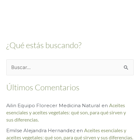
¿Qué estás buscando?
B
u
Últimos Comentarios
s
c
Ailin Equipo Florecer Medicina Natural
en
Aceites
a
esenciales y aceites vegetales: qué son, para qué sirven y
r
sus diferencias.
p
Emilse Alejandra Hernandez
en
Aceites esenciales y
o
aceites vegetales: qué son, para qué sirven y sus diferencias.