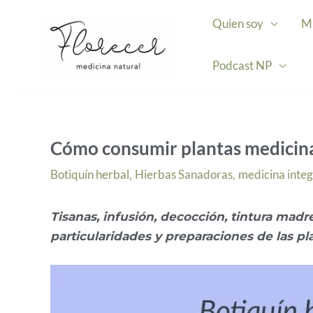
Ir
Quien soy
Mi
al
contenido
Podcast NP
Cómo consumir plantas medicinal
Botiquín herbal
Hierbas Sanadoras
medicina integ
,
,
Tisanas, infusión, decocción, tintura madre
particularidades y preparaciones de las pl