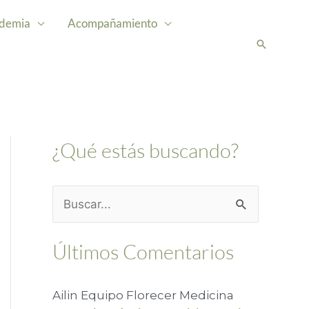
demia
Acompañamiento
Buscar
¿Qué estás buscando?
B
u
Últimos Comentarios
s
c
Ailin Equipo Florecer Medicina
a