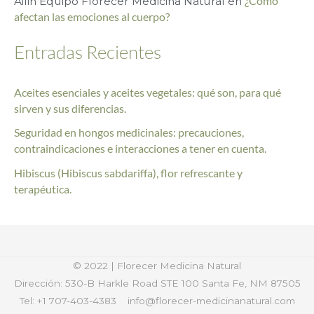
Ailin Equipo Florecer Medicina Natural
en
¿Cómo
afectan las emociones al cuerpo?
:
Entradas Recientes
Aceites esenciales y aceites vegetales: qué son, para qué
sirven y sus diferencias.
Seguridad en hongos medicinales: precauciones,
contraindicaciones e interacciones a tener en cuenta.
Hibiscus (Hibiscus sabdariffa), flor refrescante y
terapéutica.
© 2022 | Florecer Medicina Natural
Dirección: 530-B Harkle Road STE 100
Santa Fe, NM 87505
Tel: +1 707-403-4383
info@florecer-medicinanatural.com