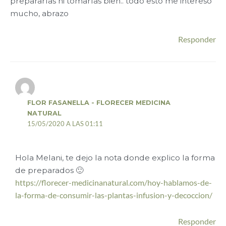
prepararlas ni tomarlas bien.. todo esto me interesó
mucho, abrazo
Responder
FLOR FASANELLA - FLORECER MEDICINA
NATURAL
15/05/2020 A LAS 01:11
Hola Melani, te dejo la nota donde explico la forma
de preparados 🙂
https://florecer-medicinanatural.com/hoy-hablamos-de-
la-forma-de-consumir-las-plantas-infusion-y-decoccion/
Responder