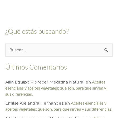
¿Qué estás buscando?
B
u
Últimos Comentarios
s
c
Ailin Equipo Florecer Medicina Natural
en
Aceites
a
esenciales y aceites vegetales: qué son, para qué sirven y
r
sus diferencias.
p
Emilse Alejandra Hernandez
en
Aceites esenciales y
o
aceites vegetales: qué son, para qué sirven y sus diferencias.
r