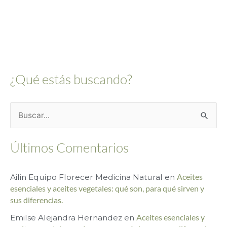
¿Qué estás buscando?
B
u
Últimos Comentarios
s
c
Ailin Equipo Florecer Medicina Natural
en
Aceites
a
esenciales y aceites vegetales: qué son, para qué sirven y
r
sus diferencias.
p
Emilse Alejandra Hernandez
en
Aceites esenciales y