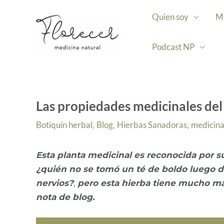
Ir
Quien soy
Mi
al
contenido
Podcast NP
Las propiedades medicinales de
Botiquín herbal
Blog
Hierbas Sanadoras
medicina
,
,
,
Esta planta medicinal es reconocida por s
¿quién no se tomó un té de boldo luego d
nervios?
,
pero esta h
ierba tiene mucho más
nota de blog.