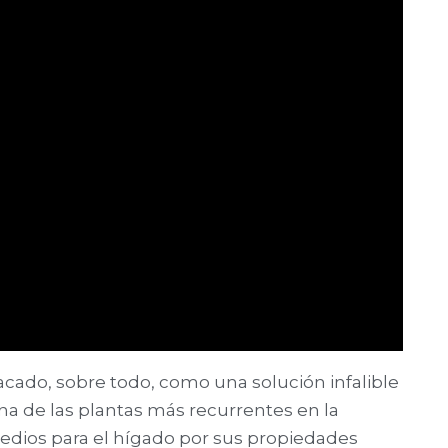
tacado, sobre todo, como una solución infalible
 una de las plantas más recurrentes en la
edios para el hígado por sus propiedades