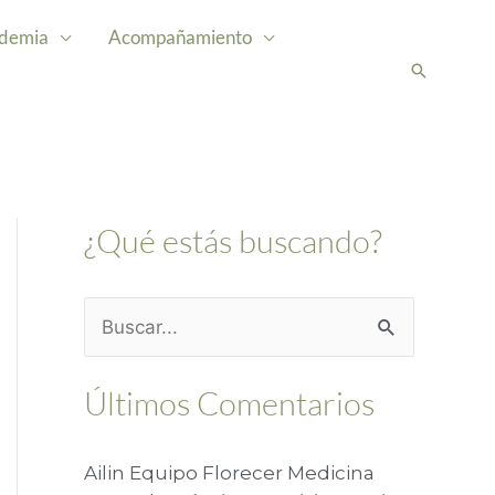
demia
Acompañamiento
Buscar
¿Qué estás buscando?
B
u
Últimos Comentarios
s
c
Ailin Equipo Florecer Medicina
a