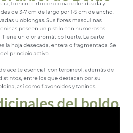
ltura, tronco corto con copa redondeada y
des de 3-7 cm de largo por 1-5 cm de ancho,
ovadas u oblongas. Sus flores masculinas
emeninas poseen un pistilo con numerosos
. Tiene un olor aromático fuerte. La parte
es la hoja desecada, entera o fragmentada. Se
del principio activo.
de aceite esencial, con terpineol, además de
s distintos, entre los que destacan por su
oldina, así como flavonoides y taninos.
icinales del boldo