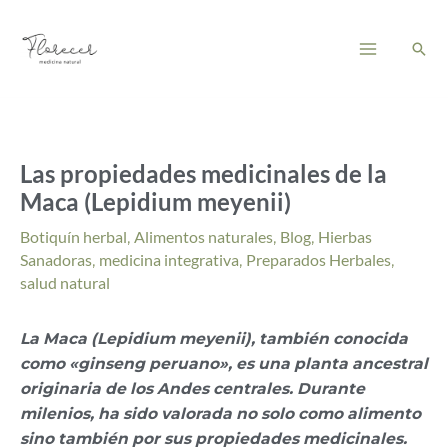
Ir
Main
al
Busc
Menu
contenido
Las propiedades medicinales de la
Maca (Lepidium meyenii)
Botiquín herbal
,
Alimentos naturales
,
Blog
,
Hierbas
Sanadoras
,
medicina integrativa
,
Preparados Herbales
,
salud natural
La Maca (Lepidium meyenii), también conocida
como «ginseng peruano», es una planta ancestral
originaria de los Andes centrales. Durante
milenios, ha sido valorada no solo como alimento
sino también por sus propiedades medicinales.