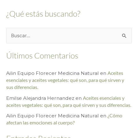
¿Qué estás buscando?
B
u
Últimos Comentarios
s
c
Ailin Equipo Florecer Medicina Natural
en
Aceites
a
esenciales y aceites vegetales: qué son, para qué sirven y
r
sus diferencias.
p
Emilse Alejandra Hernandez
en
Aceites esenciales y
o
aceites vegetales: qué son, para qué sirven y sus diferencias.
r
Ailin Equipo Florecer Medicina Natural
en
¿Cómo
afectan las emociones al cuerpo?
: