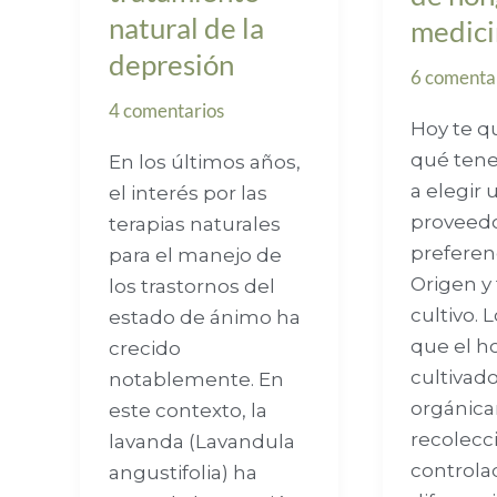
natural de la
la
medici
depresión
depresión
6 comenta
4 comentarios
Hoy te q
qué tene
En los últimos años,
a elegir 
el interés por las
proveedo
terapias naturales
preferenc
para el manejo de
Origen y
los trastornos del
cultivo. 
estado de ánimo ha
que el h
crecido
cultivad
notablemente. En
orgánic
este contexto, la
recolecci
lavanda (Lavandula
controla
angustifolia) ha