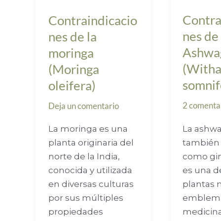
Contra
Contraindicacio
nes de 
nes de la
Ashwa
moringa
(Witha
(Moringa
somnif
oleifera)
2 comenta
Deja un comentario
La ashw
La moringa es una
también
planta originaria del
como gin
norte de la India,
es una d
conocida y utilizada
plantas
en diversas culturas
emblemát
por sus múltiples
medicin
propiedades