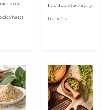
imiento del
hepatoprotectores y
ógico hasta
Leer más »
»
icaciones
Respirar
mejor:
plantas
dha
aliadas
que
)
calman
la