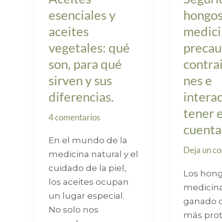
qué
a
esenciales y
hongo
sirven
tener
aceites
medici
y
en
vegetales: qué
precau
sus
cuenta.
diferencias.
son, para qué
contra
sirven y sus
nes e
diferencias.
intera
tener 
4 comentarios
cuenta
En el mundo de la
Deja un c
medicina natural y el
cuidado de la piel,
Los hon
los aceites ocupan
medicina
un lugar especial.
ganado 
No solo nos
más pro