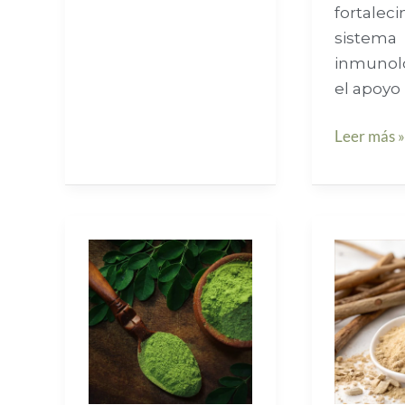
fortalec
sistema
inmunol
el apoyo
Leer más 
Contraindicaciones
Contraind
de
de
la
la
moringa
Ashwagan
(Moringa
(Withania
oleifera)
somnifera