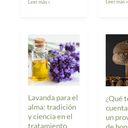
Leer más 
Leer más »
Lavanda
¿Qué
para
tener
el
en
alma:
cuenta
tradición
al
y
elegir
ciencia
un
en
proveedor
Lavanda para el
¿Qué t
el
de
alma: tradición
cuenta 
tratamiento
hongos
y ciencia en el
un pro
natural
medicinale
tratamiento
de hon
de