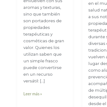
envuelven con sus
en el mu
aromas y texturas,
salud nat
sino que también
a sus no
son portadores de
propied
propiedades
terapéut
terapéuticas y
durante 
cosméticas de gran
diversas 
valor. Quienes los
tradicion
utilizan saben que
vuelven 
un simple frasco
lugar de
puede convertirse
como ali
en un recurso
prevenci
versátil: […]
acompa
de múlti
Leer más »
desequili
desde el