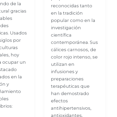
ndo de la
reconocidas tanto
ural gracias
en la tradición
tables
popular como en la
ades
investigación
icas. Usados
científica
siglos por
contemporánea. Sus
culturas
cálices carnosos, de
ales, hoy
color rojo intenso, se
a ocupar un
utilizan en
stacado
infusiones y
ados en la
preparaciones
ón y
terapéuticas que
ñamiento
han demostrado
ples
efectos
brios:
antihipertensivos,
antioxidantes,