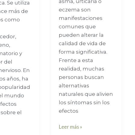
asma, urticaria o
a. Se utiliza
eczema son
ace más de
manifestaciones
os como
comunes que
pueden alterar la
cedor,
calidad de vida de
eno,
forma significativa.
matorio y
Frente a esta
r del
realidad, muchas
nervioso. En
personas buscan
os años, ha
alternativas
popularidad
naturales que alivien
 el mundo
los síntomas sin los
efectos
efectos
 sobre el
l
Leer más »