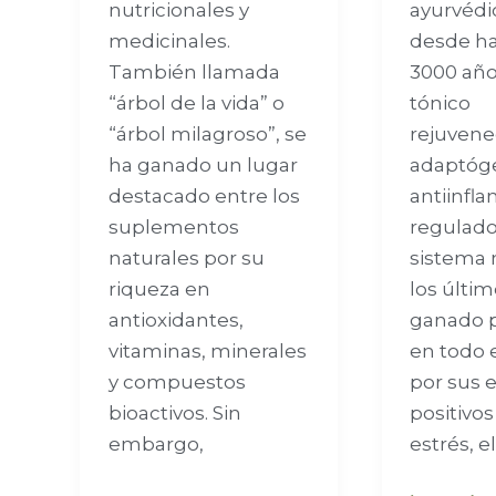
ayurvédic
nutricionales y
desde h
medicinales.
3000 añ
También llamada
tónico
“árbol de la vida” o
rejuvene
“árbol milagroso”, se
adaptóg
ha ganado un lugar
antiinfla
destacado entre los
regulado
suplementos
sistema 
naturales por su
los últim
riqueza en
ganado 
antioxidantes,
en todo
vitaminas, minerales
por sus 
y compuestos
positivos
bioactivos. Sin
estrés, e
embargo,