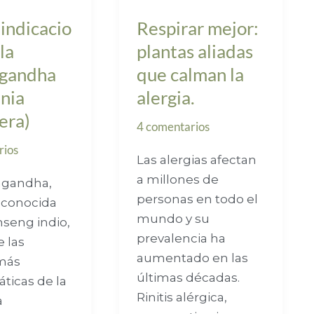
alergia.
indicacio
Respirar mejor:
la
plantas aliadas
gandha
que calman la
nia
alergia.
era)
4 comentarios
rios
Las alergias afectan
a millones de
agandha,
personas en todo el
 conocida
mundo y su
seng indio,
prevalencia ha
e las
aumentado en las
 más
últimas décadas.
icas de la
Rinitis alérgica,
a