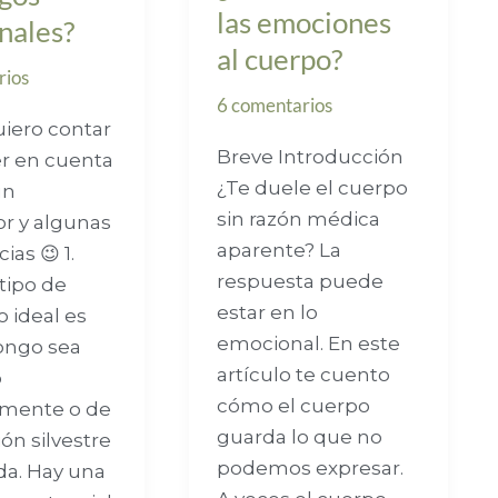
las emociones
nales?
al cuerpo?
rios
6 comentarios
uiero contar
Breve Introducción
r en cuenta
¿Te duele el cuerpo
un
sin razón médica
r y algunas
aparente? La
ias 😉 1.
respuesta puede
 tipo de
estar en lo
Lo ideal es
emocional. En este
ongo sea
artículo te cuento
o
cómo el cuerpo
amente o de
guarda lo que no
ón silvestre
podemos expresar.
da. Hay una