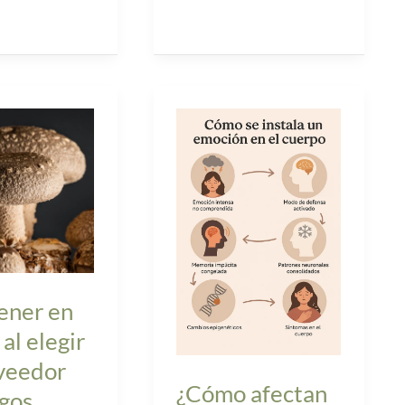
»
¿Cómo
afectan
las
emociones
al
cuerpo?
ener en
al elegir
veedor
s?
¿Cómo afectan
gos