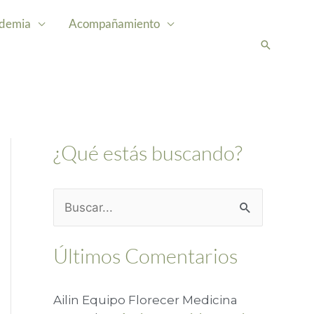
demia
Acompañamiento
Buscar
¿Qué estás buscando?
B
u
Últimos Comentarios
s
c
Ailin Equipo Florecer Medicina
a