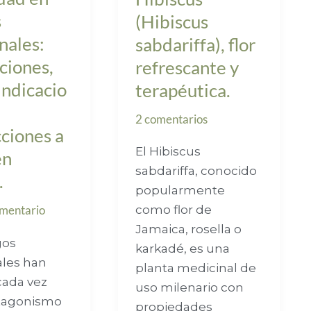
s
(Hibiscus
nales:
sabdariffa), flor
ciones,
refrescante y
indicacio
terapéutica.
2 comentarios
cciones a
El Hibiscus
en
sabdariffa, conocido
.
popularmente
como flor de
omentario
Jamaica, rosella o
gos
karkadé, es una
les han
planta medicinal de
cada vez
uso milenario con
tagonismo
propiedades