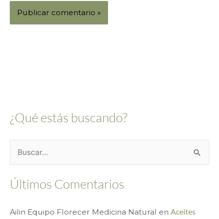
Alternative:
¿Qué estás buscando?
B
u
Últimos Comentarios
s
c
Ailin Equipo Florecer Medicina Natural
en
Aceites
a