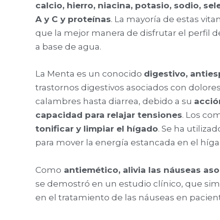
calcio, hierro, niacina, potasio, sodio, sel
A y C y proteínas
. La mayoría de estas vit
que la mejor manera de disfrutar el perfil 
a base de agua.
La Menta es un conocido
digestivo, antie
trastornos digestivos asociados con dolore
calambres hasta diarrea, debido a su
acció
capacidad para relajar tensiones
. Los c
tonificar y limpiar el hígado
. Se ha utiliz
para mover la energía estancada en el hígad
Como
antiemético, alivia las náuseas as
se demostró en un estudio clínico, que sim
en el tratamiento de las náuseas en pacien