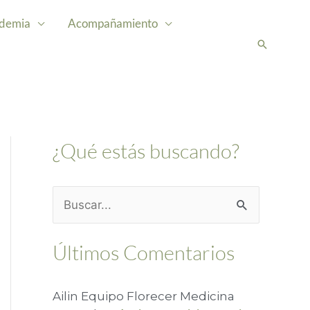
demia
Acompañamiento
Buscar
¿Qué estás buscando?
B
u
Últimos Comentarios
s
c
Ailin Equipo Florecer Medicina
a