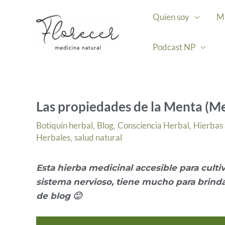
Ir
Quien soy
Mi
al
contenido
Podcast NP
Las propiedades de la Menta (Me
Botiquín herbal
Blog
Consciencia Herbal
Hierbas
,
,
,
Herbales
salud natural
,
Esta hierba medicinal accesible para cult
sistema nervioso, tiene mucho para brinda
de blog 🙂