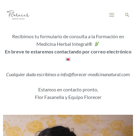
Ir
Main
al
Busc
Menu
contenido
Recibimos tu formulario de consulta a la Formación en
Medicina Herbal Integral®
En breve te estaremos contactando por correo electrónico
Cualquier duda escribinos a info@florecer-medicinanatural.com
Estamos en contacto pronto,
Flor Fasanella y Equipo Florecer