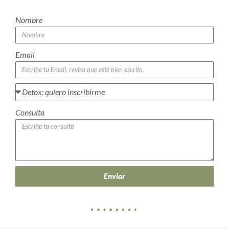
Nombre
Email
Consulta
Enviar
A
l
t