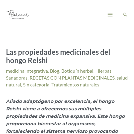
Ir
Main
al
Busc
Menu
contenido
Las propiedades medicinales del
hongo Reishi
medicina integrativa
,
Blog
,
Botiquín herbal
,
Hierbas
Sanadoras
,
RECETAS CON PLANTAS MEDICINALES
,
salud
natural
,
Sin categoría
,
Tratamientos naturales
Aliado adaptógeno por excelencia, el hongo
Reishi viene a ofrecernos sus múltiples
propiedades de medicina expansiva. Este hongo
proporciona bienestar al organismo,
fortaleciendo el sistema nervioso provocando