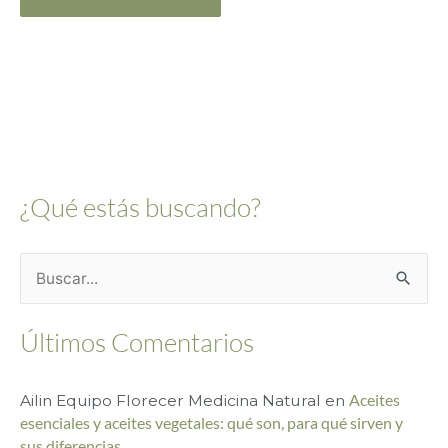
Alternative:
¿Qué estás buscando?
B
u
Últimos Comentarios
s
c
Ailin Equipo Florecer Medicina Natural
en
Aceites
a
esenciales y aceites vegetales: qué son, para qué sirven y
r
sus diferencias.